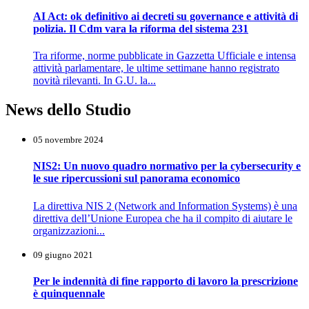
AI Act: ok definitivo ai decreti su governance e attività di
polizia. Il Cdm vara la riforma del sistema 231
Tra riforme, norme pubblicate in Gazzetta Ufficiale e intensa
attività parlamentare, le ultime settimane hanno registrato
novità rilevanti. In G.U. la...
News dello Studio
05 novembre 2024
NIS2: Un nuovo quadro normativo per la cybersecurity e
le sue ripercussioni sul panorama economico
La direttiva NIS 2 (Network and Information Systems) è una
direttiva dell’Unione Europea che ha il compito di aiutare le
organizzazioni...
09 giugno 2021
Per le indennità di fine rapporto di lavoro la prescrizione
è quinquennale