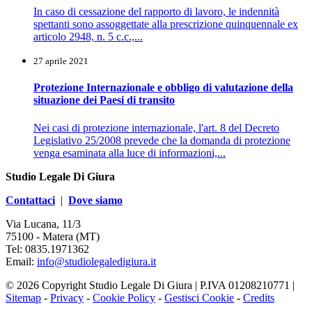
In caso di cessazione del rapporto di lavoro, le indennità
spettanti sono assoggettate alla prescrizione quinquennale ex
articolo 2948, n. 5 c.c.,...
27 aprile 2021
Protezione Internazionale e obbligo di valutazione della
situazione dei Paesi di transito
Nei casi di protezione internazionale, l'art. 8 del Decreto
Legislativo 25/2008 prevede che la domanda di protezione
venga esaminata alla luce di informazioni,...
Studio Legale Di Giura
Contattaci
|
Dove siamo
Via Lucana, 11/3
75100 - Matera (MT)
Tel: 0835.1971362
Email:
info@studiolegaledigiura.it
© 2026 Copyright Studio Legale Di Giura | P.IVA 01208210771 |
Sitemap
-
Privacy
-
Cookie Policy
-
Gestisci Cookie
-
Credits