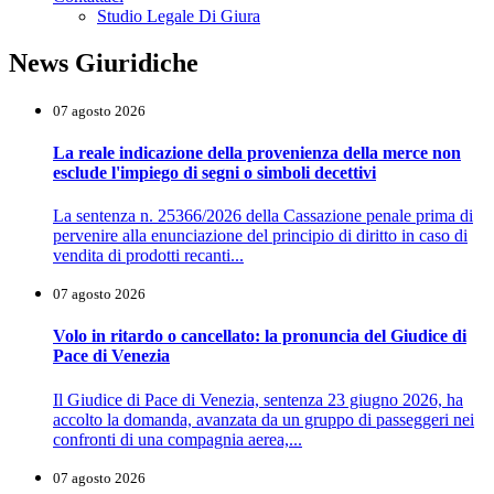
Studio Legale Di Giura
News Giuridiche
07 agosto 2026
La reale indicazione della provenienza della merce non
esclude l'impiego di segni o simboli decettivi
La sentenza n. 25366/2026 della Cassazione penale prima di
pervenire alla enunciazione del principio di diritto in caso di
vendita di prodotti recanti...
07 agosto 2026
Volo in ritardo o cancellato: la pronuncia del Giudice di
Pace di Venezia
Il Giudice di Pace di Venezia, sentenza 23 giugno 2026, ha
accolto la domanda, avanzata da un gruppo di passeggeri nei
confronti di una compagnia aerea,...
07 agosto 2026