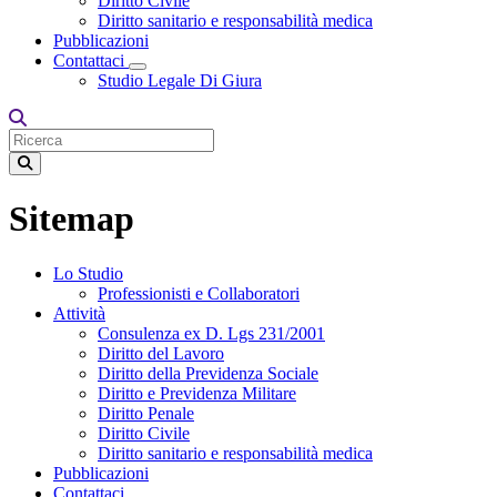
Diritto Civile
Diritto sanitario e responsabilità medica
Pubblicazioni
Contattaci
Toggle Dropdown
Studio Legale Di Giura
Sitemap
Lo Studio
Professionisti e Collaboratori
Attività
Consulenza ex D. Lgs 231/2001
Diritto del Lavoro
Diritto della Previdenza Sociale
Diritto e Previdenza Militare
Diritto Penale
Diritto Civile
Diritto sanitario e responsabilità medica
Pubblicazioni
Contattaci