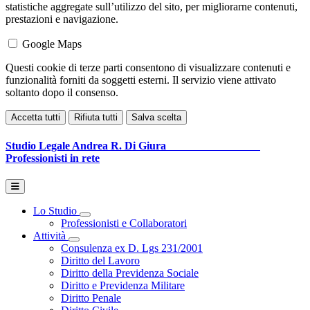
statistiche aggregate sull’utilizzo del sito, per migliorarne contenuti,
prestazioni e navigazione.
Google Maps
Questi cookie di terze parti consentono di visualizzare contenuti e
funzionalità forniti da soggetti esterni. Il servizio viene attivato
soltanto dopo il consenso.
Accetta tutti
Rifiuta tutti
Salva scelta
Studio Legale
Andrea R. Di Giura
Professionisti in rete
Lo Studio
Toggle Dropdown
Professionisti e Collaboratori
Attività
Toggle Dropdown
Consulenza ex D. Lgs 231/2001
Diritto del Lavoro
Diritto della Previdenza Sociale
Diritto e Previdenza Militare
Diritto Penale