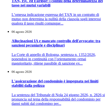
TAN, ISC ed Euribor: i confini della determinatezza del
tasso nei mutui variabili
L’omessa indicazione espressa del TAN in un contratto di
mutuo non determina la nullità della clausola sugli interessi
qualora il tasso risulti comunque...
06 agosto 2026
Allucinazioni IA e mancato controllo dell'avvocato: tra
sanzioni pecuniarie e disciplinari
La Corte di appello di Bologna, sentenza n. 1352/2026,
ponendosi in continuità con l’orientamento ormai
maggioritario, ritiene passibile di sanzione ex...
06 agosto 2026
L'assicurazione del condominio è impegnata nei limiti
stabiliti dalla polizza
La sentenza del Tribunale di Nola 24 giugno 2026, n. 2826 si
pronuncia sul tema della responsabilità del condominio per
danni subiti dal condomino per...