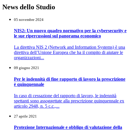
News dello Studio
05 novembre 2024
NIS2: Un nuovo quadro normativo per la cybersecurity e
le sue ripercussioni sul panorama economico
La direttiva NIS 2 (Network and Information Systems) è una
direttiva dell’Unione Europea che ha il compito di aiutare le
organizzazioni...
09 giugno 2021
Per le indennità di fine rapporto di lavoro la prescrizione
è quinquennale
In caso di cessazione del rapporto di lavoro, le indennità
spettanti sono assoggettate alla prescrizione quinquennale ex
articolo 2948, n. 5 c.c.,...
27 aprile 2021
Protezione Internazionale e obbligo di valutazione della