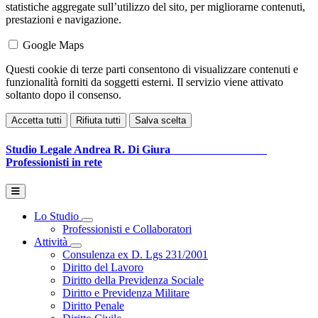
statistiche aggregate sull’utilizzo del sito, per migliorarne contenuti,
prestazioni e navigazione.
Google Maps
Questi cookie di terze parti consentono di visualizzare contenuti e
funzionalità forniti da soggetti esterni. Il servizio viene attivato
soltanto dopo il consenso.
Accetta tutti
Rifiuta tutti
Salva scelta
Studio Legale
Andrea R. Di Giura
Professionisti in rete
Lo Studio
Toggle Dropdown
Professionisti e Collaboratori
Attività
Toggle Dropdown
Consulenza ex D. Lgs 231/2001
Diritto del Lavoro
Diritto della Previdenza Sociale
Diritto e Previdenza Militare
Diritto Penale