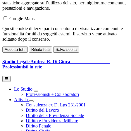
statistiche aggregate sull’utilizzo del sito, per migliorarne contenuti,
prestazioni e navigazione.
Google Maps
Questi cookie di terze parti consentono di visualizzare contenuti e
funzionalità forniti da soggetti esterni. Il servizio viene attivato
soltanto dopo il consenso.
Accetta tutti
Rifiuta tutti
Salva scelta
Studio Legale
Andrea R. Di Giura
Professionisti in rete
Lo Studio
Toggle Dropdown
Professionisti e Collaboratori
Attività
Toggle Dropdown
Consulenza ex D. Lgs 231/2001
Diritto del Lavoro
Diritto della Previdenza Sociale
Diritto e Previdenza Militare
Diritto Penale