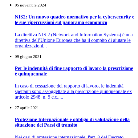
05 novembre 2024
NIS2: Un nuovo quadro normativo per la cybersecurity e
le sue ripercussioni sul panorama economico
La direttiva NIS 2 (Network and Information Systems) è una
direttiva dell’Unione Europea che ha il compito di aiutare le
organizzazioni...
09 giugno 2021
Per le indennità di fine rapporto di lavoro la prescrizione
è quinquennale
In caso di cessazione del rapporto di lavoro, le indennità
spettanti sono assoggettate alla prescrizione quinquennale ex
articolo 2948, n. 5 c.c.,...
27 aprile 2021
Protezione Internazionale e obbligo di valutazione della
situazione dei Paesi di transito
Nei casi di protezione internazionale, l'art. 8 del Decreto