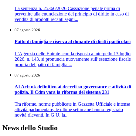
La sentenza n. 25366/2026 Cassazione penale prima di
pervenire alla enunciazione del principio di diritto in caso di
vendita di prodotti recanti segni...
07 agosto 2026
Patto di famiglia e riserva al donante di diritti particolari
L’Agenzia delle Entrate, con la risposta a interpello 13 luglio
2026, n. 143, si pronuncia nuovamente sull’esenzione fiscale
propria del patto di famiglia....
07 agosto 2026
AI Act: ok definitivo ai decreti su governance e attività di
polizia. Il Cdm vara la riforma del sistema 231
Tra riforme, norme pubblicate in Gazzetta Ufficiale e intensa
attività parlamentare, le ultime settimane hanno registrato
novità rilevanti. In G.U. la...
News dello Studio