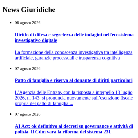
News Giuridiche
08 agosto 2026
Diritto di difesa e segretezza delle indagini nell'ecosistema
investigativo digitale
La formazione della conoscenza investigativa tra intelligenza
artificiale, garanzie processuali e trasparenza cognitiva
07 agosto 2026
Patto di famiglia e riserva al donante di diritti particolari
L’Agenzia delle Entrate, con la risposta a interpello 13 luglio
2026, n. 143, si pronuncia nuovamente sull’esenzione fiscale
propria del patto di famiglia....
07 agosto 2026
AI Act: ok definitivo ai decreti su governance e attività di
polizia. Il Cdm vara la riforma del sistema 231