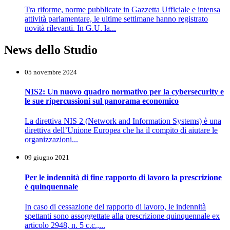
Tra riforme, norme pubblicate in Gazzetta Ufficiale e intensa
attività parlamentare, le ultime settimane hanno registrato
novità rilevanti. In G.U. la...
News dello Studio
05 novembre 2024
NIS2: Un nuovo quadro normativo per la cybersecurity e
le sue ripercussioni sul panorama economico
La direttiva NIS 2 (Network and Information Systems) è una
direttiva dell’Unione Europea che ha il compito di aiutare le
organizzazioni...
09 giugno 2021
Per le indennità di fine rapporto di lavoro la prescrizione
è quinquennale
In caso di cessazione del rapporto di lavoro, le indennità
spettanti sono assoggettate alla prescrizione quinquennale ex
articolo 2948, n. 5 c.c.,...