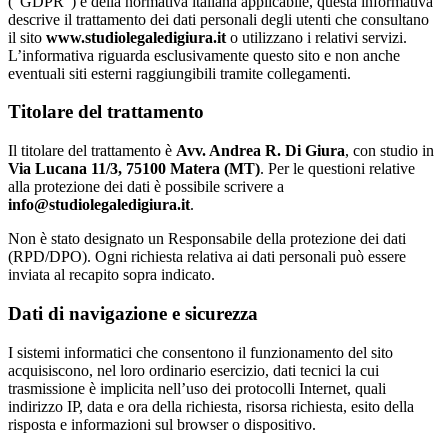
(“GDPR”) e della normativa italiana applicabile, questa informativa
descrive il trattamento dei dati personali degli utenti che consultano
il sito
www.studiolegaledigiura.it
o utilizzano i relativi servizi.
L’informativa riguarda esclusivamente questo sito e non anche
eventuali siti esterni raggiungibili tramite collegamenti.
Titolare del trattamento
Il titolare del trattamento è
Avv. Andrea R. Di Giura
, con studio in
Via Lucana 11/3, 75100 Matera (MT)
. Per le questioni relative
alla protezione dei dati è possibile scrivere a
info@studiolegaledigiura.it
.
Non è stato designato un Responsabile della protezione dei dati
(RPD/DPO). Ogni richiesta relativa ai dati personali può essere
inviata al recapito sopra indicato.
Dati di navigazione e sicurezza
I sistemi informatici che consentono il funzionamento del sito
acquisiscono, nel loro ordinario esercizio, dati tecnici la cui
trasmissione è implicita nell’uso dei protocolli Internet, quali
indirizzo IP, data e ora della richiesta, risorsa richiesta, esito della
risposta e informazioni sul browser o dispositivo.