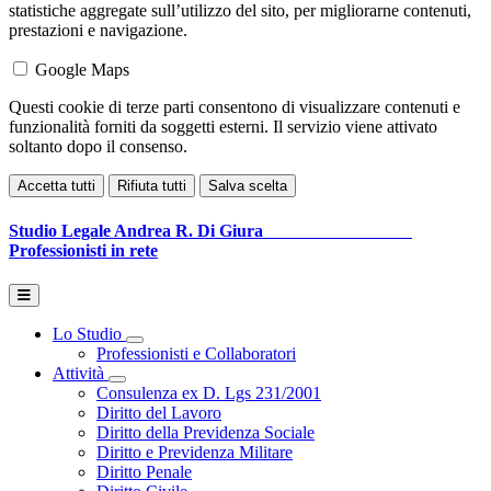
statistiche aggregate sull’utilizzo del sito, per migliorarne contenuti,
prestazioni e navigazione.
Google Maps
Questi cookie di terze parti consentono di visualizzare contenuti e
funzionalità forniti da soggetti esterni. Il servizio viene attivato
soltanto dopo il consenso.
Accetta tutti
Rifiuta tutti
Salva scelta
Studio Legale
Andrea R. Di Giura
Professionisti in rete
Lo Studio
Toggle Dropdown
Professionisti e Collaboratori
Attività
Toggle Dropdown
Consulenza ex D. Lgs 231/2001
Diritto del Lavoro
Diritto della Previdenza Sociale
Diritto e Previdenza Militare
Diritto Penale