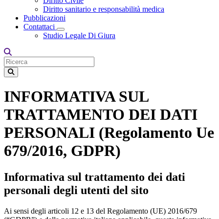
Diritto Civile
Diritto sanitario e responsabilità medica
Pubblicazioni
Contattaci
Toggle Dropdown
Studio Legale Di Giura
INFORMATIVA SUL
TRATTAMENTO DEI DATI
PERSONALI (Regolamento Ue
679/2016, GDPR)
Informativa sul trattamento dei dati
personali degli utenti del sito
Ai sensi degli articoli 12 e 13 del Regolamento (UE) 2016/679